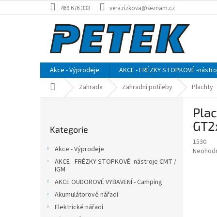
Přejít
469 676 333
vera.rizkova@seznam.cz
na
obsah
Akce - Výprodeje
AKCE - FRÉZKY STOPKOVÉ -nástro
Domů
Zahrada
Zahradní potřeby
Plachty
P
Pla
o
Přeskočit
s
GT2
Kategorie
kategorie
t
1530
r
Akce - Výprodeje
Průměr
Neohod
a
hodnoce
AKCE - FRÉZKY STOPKOVÉ -nástroje CMT /
n
produkt
IGM
n
je
AKCE OUDOROVÉ VYBAVENÍ - Camping
í
0,0
Akumulátorové nářadí
z
p
5
Elektrické nářadí
a
hvězdič