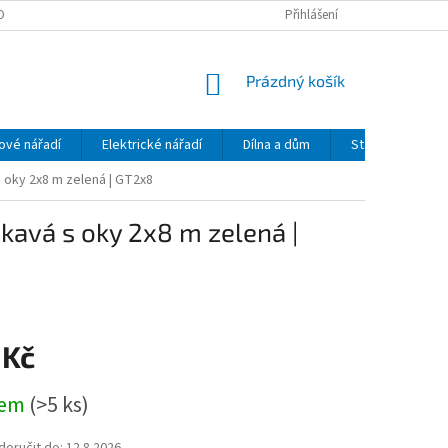
OBNÍCH ÚDAJŮ
Přihlášení
NÁKUPNÍ
Prázdný košík
KOŠÍK
ové nářadí
Elektrické nářadí
Dílna a dům
Stavební mecha
oky 2x8 m zelená | GT2x8
avá s oky 2x8 m zelená |
 Kč
dem
(>5 ks)