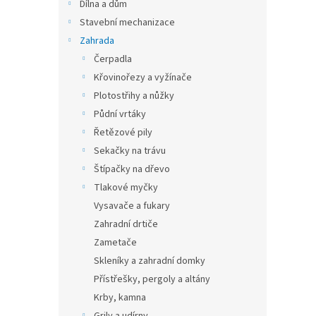
n
Dílna a dům
e
Stavební mechanizace
l
Zahrada
Čerpadla
Křovinořezy a vyžínače
Plotostřihy a nůžky
Půdní vrtáky
Řetězové pily
Sekačky na trávu
Štípačky na dřevo
Tlakové myčky
Vysavače a fukary
Zahradní drtiče
Zametače
Skleníky a zahradní domky
Přístřešky, pergoly a altány
Krby, kamna