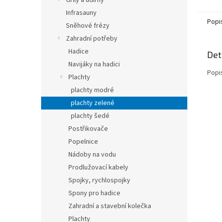
Grily a udírny
Infrasauny
Popi
Sněhové frézy
Zahradní potřeby
Hadice
Det
Navijáky na hadici
Popi
Plachty
plachty modré
plachty zelené
plachty šedé
Postřikovače
Popelnice
Nádoby na vodu
Prodlužovací kabely
Spojky, rychlospojky
Spony pro hadice
Zahradní a stavební kolečka
Plachty