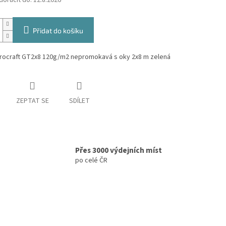
oručit do:
12.8.2026
Přidat do košíku
Procraft GT2x8 120g/m2 nepromokavá s oky 2x8 m zelená
ZEPTAT SE
SDÍLET
Přes 3000 výdejních míst
po celé ČR