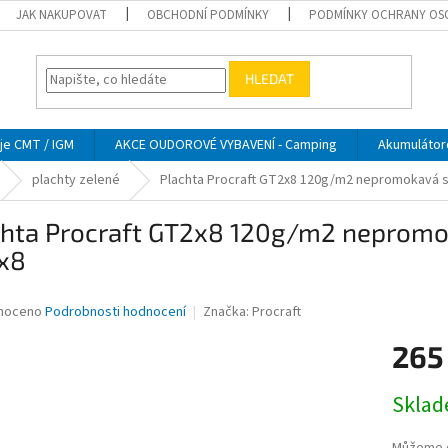
JAK NAKUPOVAT
OBCHODNÍ PODMÍNKY
PODMÍNKY OCHRANY OS
HLEDAT
je CMT / IGM
AKCE OUDOROVÉ VYBAVENÍ - Camping
Akumulátor
plachty zelené
Plachta Procraft GT2x8 120g/m2 nepromokavá s 
chta Procraft GT2x8 120g/m2 nepromok
x8
né
noceno
Podrobnosti hodnocení
Značka:
Procraft
ní
265
u
Měrná
Skla
cena:
ek.