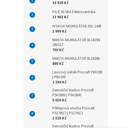
16 928 Kč
PG-E 30 SRA Elektrocentrála
13 903 Kč
HITACHI AKUMULÁTOE BSL 1440
1 999 Kč
MAKITA AKUMULÁTOR BL1815N
18VOLT
750 Kč
MAKITA AKUMULÁTOR BL1820B
890 Kč
Lavicový svěrák Procraft PBV200
| PBV200
2 294 Kč
Demoliční kladivo Procraft
PSH2600 | PSH2600
5 030 Kč
Příklepová vrtačka Procraft
PS1700/2 | PS1700/2
1 529 Kč
Demoliční kladivo Procraft