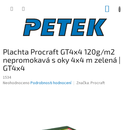
Přejít
NÁKUP
na
obsah
KOŠÍK
Plachta Procraft GT4x4 120g/m2
nepromokavá s oky 4x4 m zelená |
GT4x4
1534
Průměrné
Neohodnoceno
Podrobnosti hodnocení
Značka:
Procraft
hodnocení
produktu
je
0,0
z
5
hvězdiček.