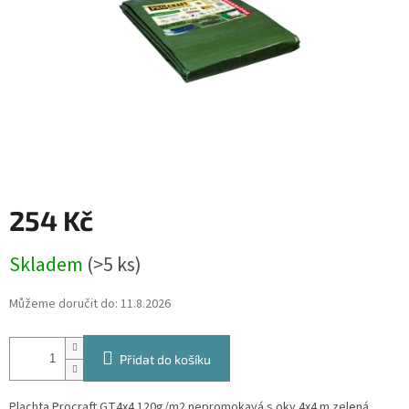
254 Kč
Měrná
Skladem
(>5 ks)
cena:
Můžeme doručit do:
11.8.2026
Přidat do košíku
Plachta Procraft GT4x4 120g/m2 nepromokavá s oky 4x4 m zelená