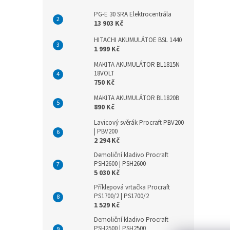
PG-E 30 SRA Elektrocentrála
13 903 Kč
HITACHI AKUMULÁTOE BSL 1440
1 999 Kč
MAKITA AKUMULÁTOR BL1815N
18VOLT
750 Kč
MAKITA AKUMULÁTOR BL1820B
890 Kč
Lavicový svěrák Procraft PBV200
| PBV200
2 294 Kč
Demoliční kladivo Procraft
PSH2600 | PSH2600
5 030 Kč
Příklepová vrtačka Procraft
PS1700/2 | PS1700/2
1 529 Kč
Demoliční kladivo Procraft
PSH2500 | PSH2500