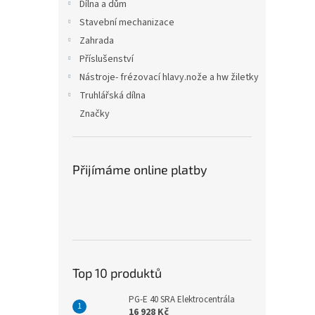
n
Dílna a dům
e
Stavební mechanizace
l
Zahrada
Příslušenství
Nástroje- frézovací hlavy.nože a hw žiletky
Truhlářská dílna
Značky
Přijímáme online platby
Top 10 produktů
PG-E 40 SRA Elektrocentrála
16 928 Kč