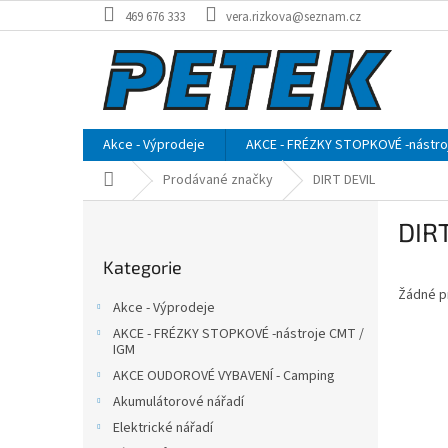
Přejít
469 676 333
vera.rizkova@seznam.cz
na
obsah
Akce - Výprodeje
AKCE - FRÉZKY STOPKOVÉ -nástro
Domů
Prodávané značky
DIRT DEVIL
P
DIR
o
Přeskočit
s
Kategorie
kategorie
t
Žádné p
r
Akce - Výprodeje
a
AKCE - FRÉZKY STOPKOVÉ -nástroje CMT /
n
IGM
n
AKCE OUDOROVÉ VYBAVENÍ - Camping
í
Akumulátorové nářadí
p
Elektrické nářadí
a