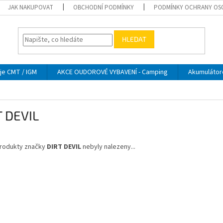
JAK NAKUPOVAT
OBCHODNÍ PODMÍNKY
PODMÍNKY OCHRANY OS
HLEDAT
je CMT / IGM
AKCE OUDOROVÉ VYBAVENÍ - Camping
Akumulátor
T DEVIL
rodukty značky
DIRT DEVIL
nebyly nalezeny...