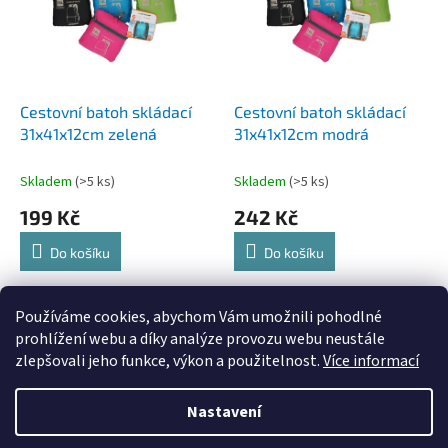
i
r
s
o
p
d
r
u
o
k
d
t
Cestovní batoh skládací
Cestovní batoh skládací
u
ů
31x41x12cm zelená
31x41x12cm modrá
k
t
Skladem
(>5 ks)
Skladem
(>5 ks)
ů
199 Kč
242 Kč
Do košíku
Do košíku
2
položek celkem
Používáme cookies, abychom Vám umožnili pohodlné
O
v
prohlížení webu a díky analýze provozu webu neustále
l
Z
zlepšovali jeho funkce, výkon a použitelnost.
Více informací
á
á
d
Vytvořil Shoptet
p
Nastavení
a
a
c
t