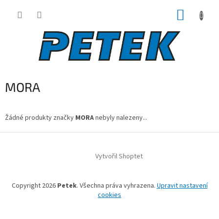
Přejít
NÁKUP
na
obsah
KOŠÍK
MORA
Žádné produkty značky
MORA
nebyly nalezeny...
Z
á
Vytvořil Shoptet
p
a
t
Copyright 2026
Petek
. Všechna práva vyhrazena.
Upravit nastavení
í
cookies