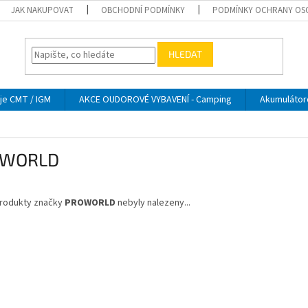
JAK NAKUPOVAT
OBCHODNÍ PODMÍNKY
PODMÍNKY OCHRANY OS
HLEDAT
je CMT / IGM
AKCE OUDOROVÉ VYBAVENÍ - Camping
Akumulátor
OWORLD
rodukty značky
PROWORLD
nebyly nalezeny...