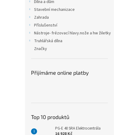
n
Dílna a dům
e
Stavební mechanizace
l
Zahrada
Příslušenství
Nástroje- frézovací hlavy.nože a hw žiletky
Truhlářská dílna
Značky
Přijímáme online platby
Top 10 produktů
PG-E 40 SRA Elektrocentrála
16 928 Kč