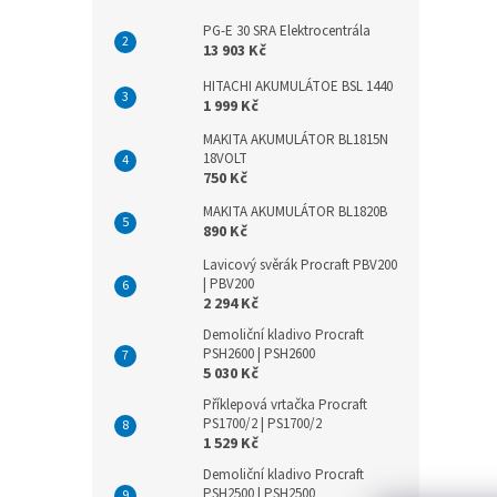
PG-E 30 SRA Elektrocentrála
13 903 Kč
HITACHI AKUMULÁTOE BSL 1440
1 999 Kč
MAKITA AKUMULÁTOR BL1815N
18VOLT
750 Kč
MAKITA AKUMULÁTOR BL1820B
890 Kč
Lavicový svěrák Procraft PBV200
| PBV200
2 294 Kč
Demoliční kladivo Procraft
PSH2600 | PSH2600
5 030 Kč
Příklepová vrtačka Procraft
PS1700/2 | PS1700/2
1 529 Kč
Demoliční kladivo Procraft
PSH2500 | PSH2500