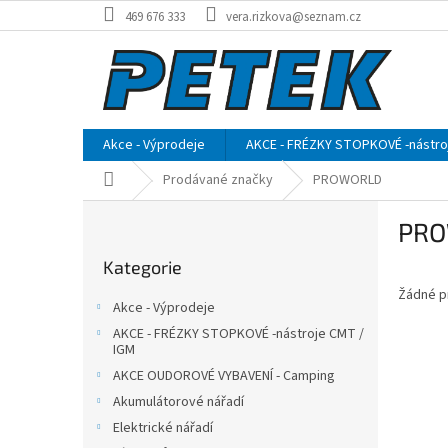
Přejít
469 676 333
vera.rizkova@seznam.cz
na
obsah
Akce - Výprodeje
AKCE - FRÉZKY STOPKOVÉ -nástro
Domů
Prodávané značky
PROWORLD
P
PR
o
Přeskočit
s
Kategorie
kategorie
t
Žádné p
r
Akce - Výprodeje
a
AKCE - FRÉZKY STOPKOVÉ -nástroje CMT /
n
IGM
n
AKCE OUDOROVÉ VYBAVENÍ - Camping
í
Akumulátorové nářadí
p
Elektrické nářadí
a