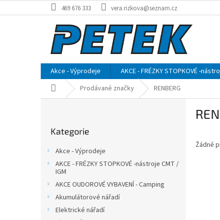
Přejít
469 676 333
vera.rizkova@seznam.cz
na
obsah
Akce - Výprodeje
AKCE - FRÉZKY STOPKOVÉ -nástro
Domů
Prodávané značky
RENBERG
P
REN
o
Přeskočit
s
Kategorie
kategorie
t
Žádné p
r
Akce - Výprodeje
a
AKCE - FRÉZKY STOPKOVÉ -nástroje CMT /
n
IGM
n
AKCE OUDOROVÉ VYBAVENÍ - Camping
í
Akumulátorové nářadí
p
Elektrické nářadí
a