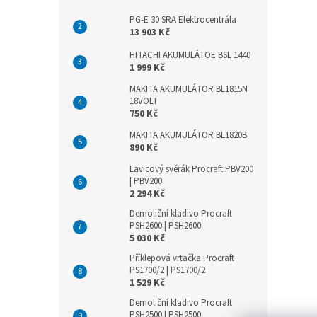
PG-E 30 SRA Elektrocentrála
13 903 Kč
HITACHI AKUMULÁTOE BSL 1440
1 999 Kč
MAKITA AKUMULÁTOR BL1815N
18VOLT
750 Kč
MAKITA AKUMULÁTOR BL1820B
890 Kč
Lavicový svěrák Procraft PBV200
| PBV200
2 294 Kč
Demoliční kladivo Procraft
PSH2600 | PSH2600
5 030 Kč
Příklepová vrtačka Procraft
PS1700/2 | PS1700/2
1 529 Kč
Demoliční kladivo Procraft
PSH2500 | PSH2500