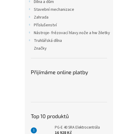
n
Dílna a dům
e
Stavební mechanizace
l
Zahrada
Příslušenství
Nástroje- frézovací hlavy.nože a hw žiletky
Truhlářská dílna
Značky
Přijímáme online platby
Top 10 produktů
PG-E 40 SRA Elektrocentrála
16 928 Kč