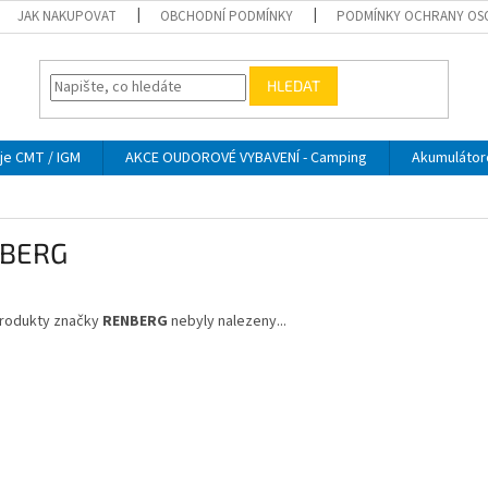
JAK NAKUPOVAT
OBCHODNÍ PODMÍNKY
PODMÍNKY OCHRANY OS
HLEDAT
je CMT / IGM
AKCE OUDOROVÉ VYBAVENÍ - Camping
Akumulátor
BERG
rodukty značky
RENBERG
nebyly nalezeny...