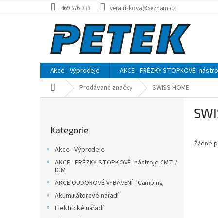
Přejít
469 676 333
vera.rizkova@seznam.cz
na
obsah
Akce - Výprodeje
AKCE - FRÉZKY STOPKOVÉ -nástro
Domů
Prodávané značky
SWISS HOME
P
SWI
o
Přeskočit
s
Kategorie
kategorie
t
Žádné p
r
Akce - Výprodeje
a
AKCE - FRÉZKY STOPKOVÉ -nástroje CMT /
n
IGM
n
AKCE OUDOROVÉ VYBAVENÍ - Camping
í
Akumulátorové nářadí
p
Elektrické nářadí
a