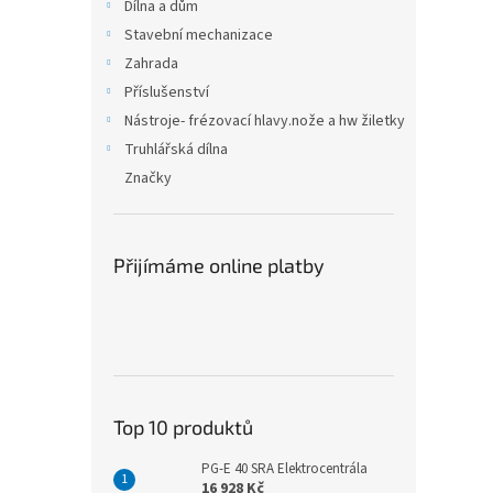
n
Dílna a dům
e
Stavební mechanizace
l
Zahrada
Příslušenství
Nástroje- frézovací hlavy.nože a hw žiletky
Truhlářská dílna
Značky
Přijímáme online platby
Top 10 produktů
PG-E 40 SRA Elektrocentrála
16 928 Kč