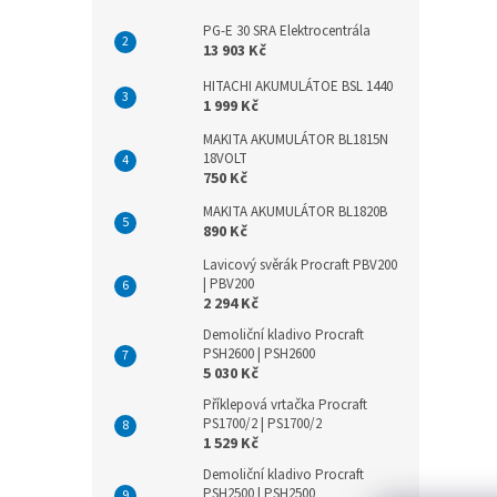
PG-E 30 SRA Elektrocentrála
13 903 Kč
HITACHI AKUMULÁTOE BSL 1440
1 999 Kč
MAKITA AKUMULÁTOR BL1815N
18VOLT
750 Kč
MAKITA AKUMULÁTOR BL1820B
890 Kč
Lavicový svěrák Procraft PBV200
| PBV200
2 294 Kč
Demoliční kladivo Procraft
PSH2600 | PSH2600
5 030 Kč
Příklepová vrtačka Procraft
PS1700/2 | PS1700/2
1 529 Kč
Demoliční kladivo Procraft
PSH2500 | PSH2500