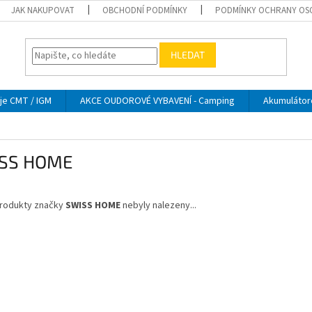
JAK NAKUPOVAT
OBCHODNÍ PODMÍNKY
PODMÍNKY OCHRANY OS
HLEDAT
je CMT / IGM
AKCE OUDOROVÉ VYBAVENÍ - Camping
Akumulátor
SS HOME
rodukty značky
SWISS HOME
nebyly nalezeny...