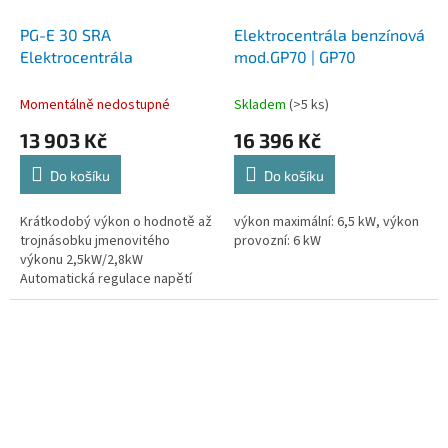
PG-E 30 SRA
Elektrocentrála benzínová
Elektrocentrála
mod.GP70 | GP70
Momentálně nedostupné
Skladem
(>5 ks)
13 903 Kč
16 396 Kč
Do košíku
Do košíku
Krátkodobý výkon o hodnotě až
výkon maximální: 6,5 kW, výkon
trojnásobku jmenovitého
provozní: 6 kW
výkonu 2,5kW/2,8kW
Automatická regulace napětí
AVR Ochranný jistič chrání před
přetížením Vypnutí při
nedostatku oleje