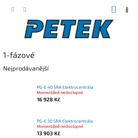
Přejít
NÁKUP
na
obsah
KOŠÍK
1-fázové
Nejprodávanější
PG-E 40 SRA Elektrocentrála
Momentálně nedostupné
16 928 Kč
PG-E 30 SRA Elektrocentrála
Momentálně nedostupné
13 903 Kč