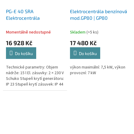
PG-E 40 SRA
Elektrocentrála benzínová
Elektrocentrála
mod.GP80 | GP80
Momentálně nedostupné
Skladem
(>5 ks)
16 928 Kč
17 480 Kč
Do košíku
Do košíku
Technické parametry: Objem
výkon maximální: 7,5 kW, výkon
nádrže: 15 l El. zásuvky: 2 × 230 V
provozní: 7 kW
Schuko Stupeň krytí generátoru:
IP 23 Stupeň krytí zásuvek: IP 44
Max. výkon LTP 230 V: 3,8 kW
Konstantní...