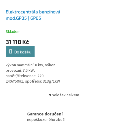
Elektrocentrála benzínová
mod.GP85 | GP85
Skladem
31 118 Kč
Do košíku
výkon maximální: 8 kW, výkon
provozní: 7,5 kW,
napětí/frekvence: 220-
240V/50Hz, spotřeba: 313g/1kW
9
položek celkem
O
v
l
á
Garance doručení
d
nepoškozeného zboží
a