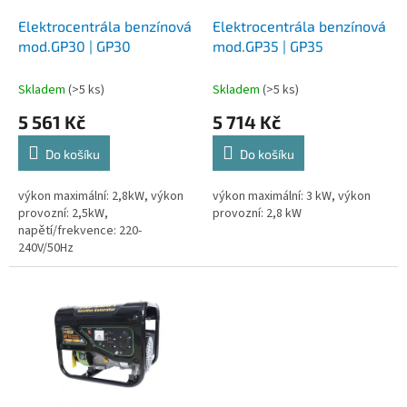
o
d
Elektrocentrála benzínová
Elektrocentrála benzínová
u
mod.GP30 | GP30
mod.GP35 | GP35
k
t
Skladem
(>5 ks)
Skladem
(>5 ks)
ů
5 561 Kč
5 714 Kč
Do košíku
Do košíku
výkon maximální: 2,8kW, výkon
výkon maximální: 3 kW, výkon
provozní: 2,5kW,
provozní: 2,8 kW
napětí/frekvence: 220-
240V/50Hz