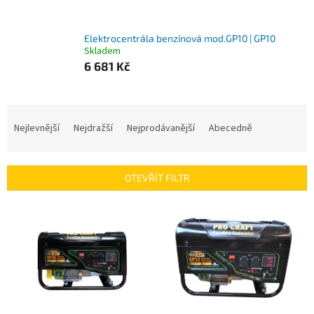
Elektrocentrála benzínová mod.GP10 | GP10
Skladem
6 681 Kč
Ř
a
Nejlevnější
Nejdražší
Nejprodávanější
Abecedně
z
e
n
OTEVŘÍT FILTR
í
p
V
r
ý
o
p
d
i
u
s
k
p
t
r
ů