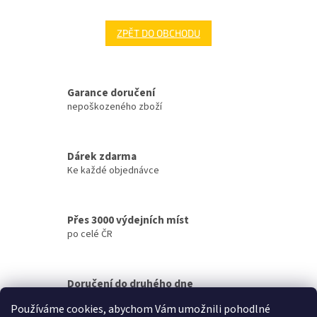
ZPĚT DO OBCHODU
Garance doručení
nepoškozeného zboží
Dárek zdarma
Ke každé objednávce
Přes 3000 výdejních míst
po celé ČR
Doručení do druhého dne
na jakékoliv místo
Používáme cookies, abychom Vám umožnili pohodlné