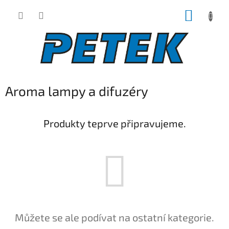
Přejít
NÁKUP
na
obsah
KOŠÍK
Aroma lampy a difuzéry
Produkty teprve připravujeme.
Můžete se ale podívat na ostatní kategorie.