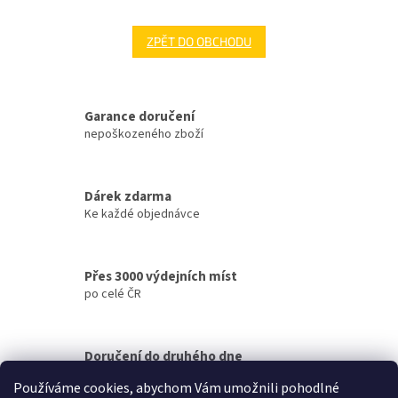
ZPĚT DO OBCHODU
Garance doručení
nepoškozeného zboží
Dárek zdarma
Ke každé objednávce
Přes 3000 výdejních míst
po celé ČR
Doručení do druhého dne
na jakékoliv místo
Používáme cookies, abychom Vám umožnili pohodlné