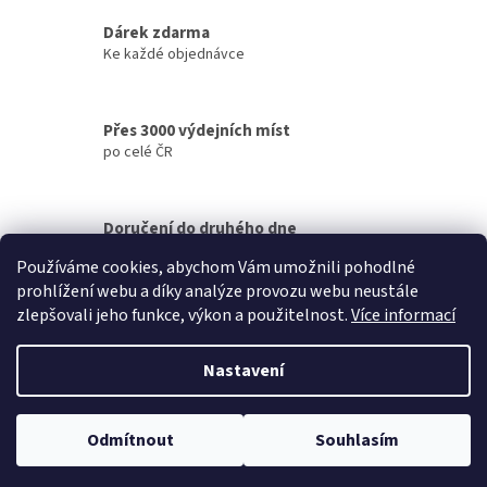
v
Dárek zdarma
k
Ke každé objednávce
y
v
ý
p
Přes 3000 výdejních míst
i
po celé ČR
s
u
Doručení do druhého dne
na jakékoliv místo
Používáme cookies, abychom Vám umožnili pohodlné
prohlížení webu a díky analýze provozu webu neustále
Z
zlepšovali jeho funkce, výkon a použitelnost.
Více informací
á
Vytvořil Shoptet
p
Nastavení
a
t
Copyright 2026
Petek
. Všechna práva vyhrazena.
Upravit nastavení
í
Odmítnout
Souhlasím
cookies