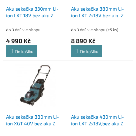
o
d
Aku sekačka 330mm Li-
Aku sekačka 380mm Li-
u
ion LXT 18V bez aku Z
ion LXT 2x18V bez aku Z
k
t
do 3 dnů v e-shopu
do 3 dnů v e-shopu
(>5 ks)
ů
4 990 Kč
8 890 Kč
Do košíku
Do košíku
Aku sekačka 380mm Li-
Aku sekačka 430mm Li-
ion XGT 40V bez aku Z
ion LXT 2x18V,bez aku Z