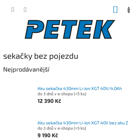
Přejít
NÁKUP
na
obsah
KOŠÍK
sekačky bez pojezdu
Nejprodávanější
Aku sekačka 430mm Li-ion XGT 40V/4,0Ah
do 3 dnů v e-shopu
(>5 ks)
12 390 Kč
Aku sekačka 430mm Li-ion XGT 40V bez aku Z
do 3 dnů v e-shopu
(>5 ks)
9 190 Kč