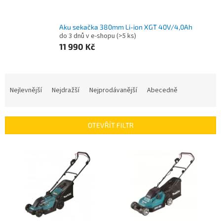
Aku sekačka 380mm Li-ion XGT 40V/4,0Ah
do 3 dnů v e-shopu
(>5 ks)
11 990 Kč
Ř
a
Nejlevnější
Nejdražší
Nejprodávanější
Abecedně
z
e
n
OTEVŘÍT FILTR
í
p
V
r
ý
o
p
d
i
u
s
k
p
t
r
ů