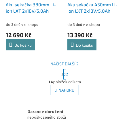
Aku sekačka 380mm Li-
Aku sekačka 430mm Li-
ion LXT 2x18V/5,0Ah
ion LXT 2x18V/5,0Ah
do 3 dnů v e-shopu
do 3 dnů v e-shopu
12 690 Kč
13 390 Kč
Do košíku
Do košíku
NAČÍST DALŠÍ 2
S
1
2
t
O
r
14
položek celkem
v
á
l
NAHORU
n
á
k
d
o
v
a
á
Garance doručení
c
n
í
nepoškozeného zboží
í
p
r