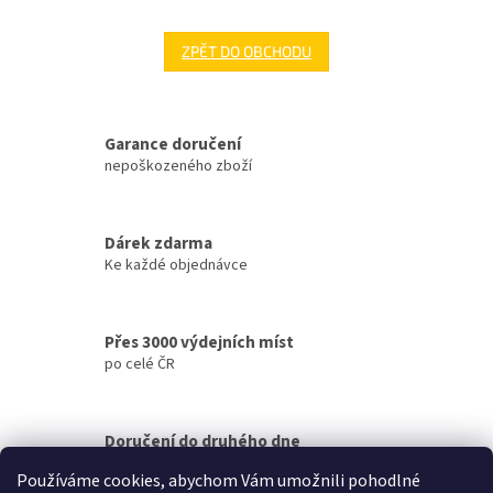
ZPĚT DO OBCHODU
Garance doručení
nepoškozeného zboží
Dárek zdarma
Ke každé objednávce
Přes 3000 výdejních míst
po celé ČR
Doručení do druhého dne
na jakékoliv místo
Používáme cookies, abychom Vám umožnili pohodlné