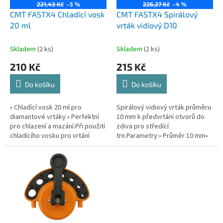
o
221,43 Kč
–5 %
226,27 Kč
–4 %
d
CMT FASTX4 Chladící vosk
CMT FASTX4 Spirálový
u
20 ml
vrták vidiový D10
k
t
Skladem
(2 ks)
Skladem
(2 ks)
ů
210 Kč
215 Kč
Do košíku
Do košíku
• Chladící vosk 20 ml pro
Spirálový vidiový vrták průměru
diamantové vrtáky.• Perfektní
10 mm k předvrtání otvorů do
pro chlazení a mazání.Při použití
zdiva pro středící
chladícího vosku pro vrtání
trn.Parametry:• Průměr 10 mm•
diamantovým vrtákem nemusíte
Celková délka 200 mm•
vrták chladit vodou, vzniká...
Šestihranná stopka