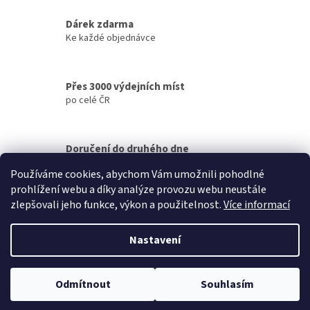
c
í
Dárek zdarma
p
Ke každé objednávce
r
v
k
y
Přes 3000 výdejních míst
v
po celé ČR
ý
p
i
s
Doručení do druhého dne
u
na jakékoliv místo
Používáme cookies, abychom Vám umožnili pohodlné
prohlížení webu a díky analýze provozu webu neustále
Z
zlepšovali jeho funkce, výkon a použitelnost.
Více informací
á
Vytvořil Shoptet
p
Nastavení
a
t
Copyright 2026
Petek
. Všechna práva vyhrazena.
Upravit nastavení
í
Odmítnout
Souhlasím
cookies