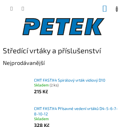
Přejít
NÁKUP
na
obsah
KOŠÍK
Středící vrtáky a příslušenství
Nejprodávanější
CMT FASTX4 Spirálový vrták vidiový D10
Skladem
(2 ks)
215 Kč
CMT FASTX4 Přísavné vedení vrtáků D4-5-6-7-
8-10-12
Skladem
328 Kč