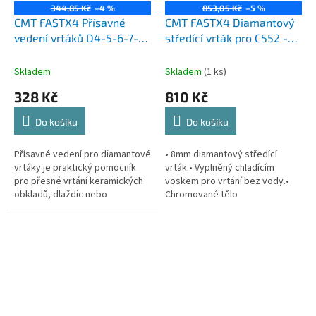
344,85 Kč
–4 %
853,05 Kč
–5 %
CMT FASTX4 Přísavné
CMT FASTX4 Diamantový
vedení vrtáků D4-5-6-7-8-
středící vrták pro C552 -
10-12
od D18 do D25
Skladem
Skladem
(1 ks)
328 Kč
810 Kč
Do košíku
Do košíku
Přísavné vedení pro diamantové
• 8mm diamantový středící
vrtáky je praktický pomocník
vrták.• Vyplněný chladícím
pro přesné vrtání keramických
voskem pro vrtání bez vody.•
obkladů, dlaždic nebo
Chromované tělo
skla.Určeno pro vedení vrtacích
stopky.DIAMANTOVÝ POVLAK
diamantových korunek, silná...
(ZRNO) PRVOTŘÍDNÍ
KVALITYSkvěle tvarované a
extrémně...