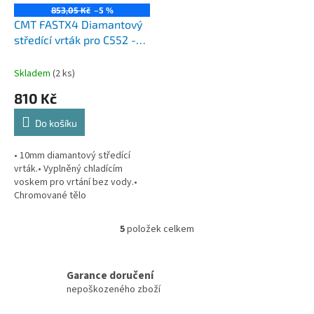
853,05 Kč
–5 %
CMT FASTX4 Diamantový
středící vrták pro C552 -
od D32 do D111
Skladem
(2 ks)
810 Kč
Do košíku
• 10mm diamantový středící
vrták.• Vyplněný chladícím
voskem pro vrtání bez vody.•
Chromované tělo
stopky.DIAMANTOVÝ POVLAK
(ZRNO) PRVOTŘÍDNÍ
5
položek celkem
O
KVALITYSkvěle tvarované a
v
extrémně...
l
á
Garance doručení
d
nepoškozeného zboží
a