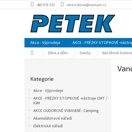
Přejít
469 676 333
vera.rizkova@seznam.cz
na
obsah
Akce - Výprodeje
AKCE - FRÉZKY STOPKOVÉ -nástro
Domů
Dílna a dům
Sanita
Nástěnné bateri
P
Van
o
Přeskočit
s
Kategorie
kategorie
t
r
Akce - Výprodeje
a
AKCE - FRÉZKY STOPKOVÉ -nástroje CMT /
n
IGM
n
AKCE OUDOROVÉ VYBAVENÍ - Camping
í
Akumulátorové nářadí
p
Elektrické nářadí
a