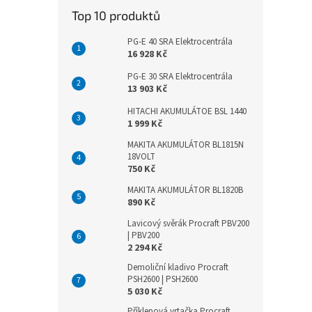
Top 10 produktů
PG-E 40 SRA Elektrocentrála
16 928 Kč
PG-E 30 SRA Elektrocentrála
13 903 Kč
HITACHI AKUMULÁTOE BSL 1440
1 999 Kč
MAKITA AKUMULÁTOR BL1815N
18VOLT
750 Kč
MAKITA AKUMULÁTOR BL1820B
890 Kč
Lavicový svěrák Procraft PBV200
| PBV200
2 294 Kč
Demoliční kladivo Procraft
PSH2600 | PSH2600
5 030 Kč
Příklepová vrtačka Procraft