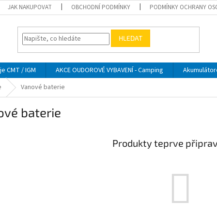
JAK NAKUPOVAT
OBCHODNÍ PODMÍNKY
PODMÍNKY OCHRANY OS
HLEDAT
je CMT / IGM
AKCE OUDOROVÉ VYBAVENÍ - Camping
Akumulátor
e
Vanové baterie
ové baterie
Produkty teprve připra