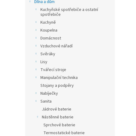
n
Dílna a dům
e
Kuchyňské spotřebiče a ostatní
l
spotřebiče
Kuchyně
Koupelna
Domácnost
Vzduchové nářadí
Svěráky
Lisy
Tvářecí stroje
Manipulační technika
Stojany a podpěry
Nabíječky
Sanita
Jádrové baterie
Nástěnné baterie
Sprchové baterie
Termostatické baterie