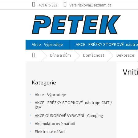
Přejít
469 676 333
vera.rizkova@seznam.cz
na
obsah
Akce - Výprodeje
AKCE - FRÉZKY STOPKOVÉ -nástro
Domů
Dílna a dům
Domácnost
Dekorace
P
Vnit
o
Přeskočit
s
Kategorie
kategorie
t
r
Akce - Výprodeje
a
AKCE - FRÉZKY STOPKOVÉ -nástroje CMT /
n
IGM
n
AKCE OUDOROVÉ VYBAVENÍ - Camping
í
Akumulátorové nářadí
p
Elektrické nářadí
a