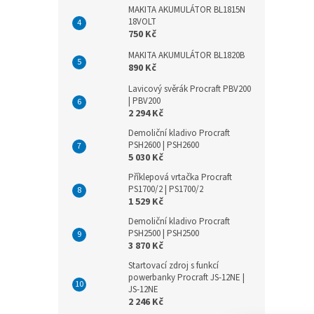
MAKITA AKUMULÁTOR BL1815N
18VOLT
750 Kč
MAKITA AKUMULÁTOR BL1820B
890 Kč
Lavicový svěrák Procraft PBV200
| PBV200
2 294 Kč
Demoliční kladivo Procraft
PSH2600 | PSH2600
5 030 Kč
Příklepová vrtačka Procraft
PS1700/2 | PS1700/2
1 529 Kč
Demoliční kladivo Procraft
PSH2500 | PSH2500
3 870 Kč
Startovací zdroj s funkcí
powerbanky Procraft JS-12NE |
JS-12NE
2 246 Kč