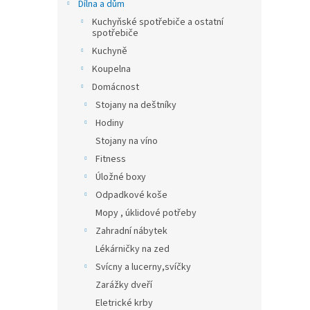
n
Dílna a dům
e
Kuchyňské spotřebiče a ostatní
l
spotřebiče
Kuchyně
Koupelna
Domácnost
Stojany na deštníky
Hodiny
Stojany na víno
Fitness
Úložné boxy
Odpadkové koše
Mopy , úklidové potřeby
Zahradní nábytek
Lékárničky na zed
Svícny a lucerny,svíčky
Zarážky dveří
Eletrické krby