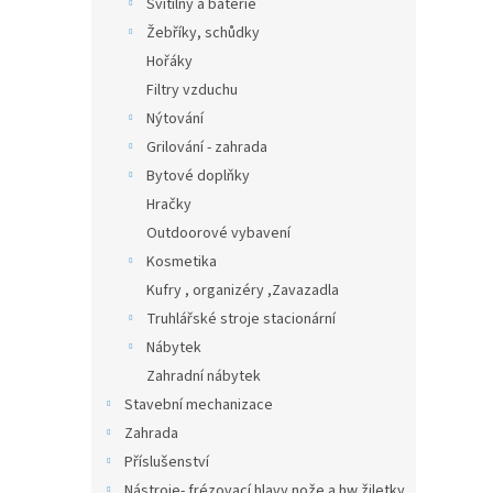
Svítilny a baterie
Žebříky, schůdky
Hořáky
Filtry vzduchu
Nýtování
Grilování - zahrada
Bytové doplňky
Hračky
Outdoorové vybavení
Kosmetika
Kufry , organizéry ,Zavazadla
Truhlářské stroje stacionární
Nábytek
Zahradní nábytek
Stavební mechanizace
Zahrada
Příslušenství
Nástroje- frézovací hlavy.nože a hw žiletky