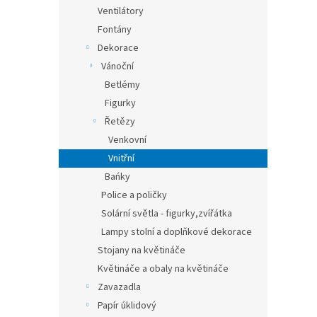
Ventilátory
Fontány
Dekorace
Vánoční
Betlémy
Figurky
Řetězy
Venkovní
Vnitřní
Bańky
Police a poličky
Solární světla - figurky,zvířátka
Lampy stolní a doplňkové dekorace
Stojany na květináče
Květináče a obaly na květináče
Zavazadla
Papír úklidový