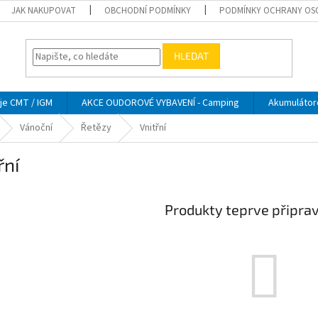
JAK NAKUPOVAT
OBCHODNÍ PODMÍNKY
PODMÍNKY OCHRANY OS
HLEDAT
je CMT / IGM
AKCE OUDOROVÉ VYBAVENÍ - Camping
Akumulátor
Vánoční
Řetězy
Vnitřní
řní
Produkty teprve připra