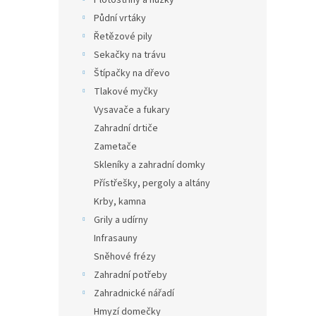
Plotostřihy a nůžky
Půdní vrtáky
Řetězové pily
Sekačky na trávu
Štípačky na dřevo
Tlakové myčky
Vysavače a fukary
Zahradní drtiče
Zametače
Skleníky a zahradní domky
Přístřešky, pergoly a altány
Krby, kamna
Grily a udírny
Infrasauny
Sněhové frézy
Zahradní potřeby
Zahradnické nářadí
Hmyzí domečky