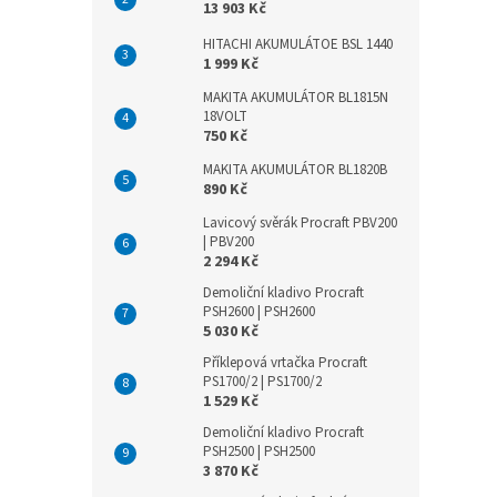
13 903 Kč
HITACHI AKUMULÁTOE BSL 1440
1 999 Kč
MAKITA AKUMULÁTOR BL1815N
18VOLT
750 Kč
MAKITA AKUMULÁTOR BL1820B
890 Kč
Lavicový svěrák Procraft PBV200
| PBV200
2 294 Kč
Demoliční kladivo Procraft
PSH2600 | PSH2600
5 030 Kč
Příklepová vrtačka Procraft
PS1700/2 | PS1700/2
1 529 Kč
Demoliční kladivo Procraft
PSH2500 | PSH2500
3 870 Kč