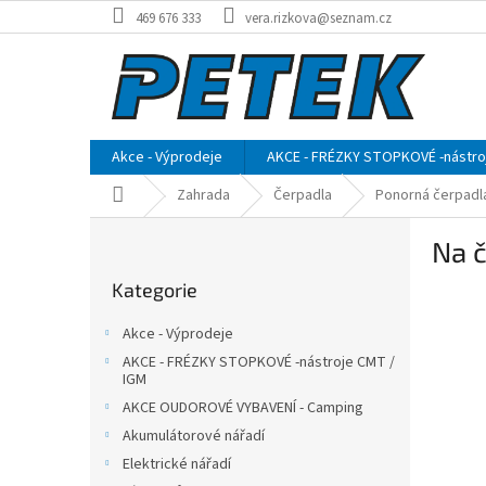
Přejít
469 676 333
vera.rizkova@seznam.cz
na
obsah
Akce - Výprodeje
AKCE - FRÉZKY STOPKOVÉ -nástro
Domů
Zahrada
Čerpadla
Ponorná čerpadl
P
Na č
o
Přeskočit
s
Kategorie
kategorie
t
r
Akce - Výprodeje
a
AKCE - FRÉZKY STOPKOVÉ -nástroje CMT /
n
IGM
n
AKCE OUDOROVÉ VYBAVENÍ - Camping
í
Akumulátorové nářadí
p
Elektrické nářadí
a