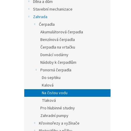
n
Dílna a dům
e
Stavební mechanizace
l
Zahrada
Čerpadla
Akumulátorová čerpadla
Benzínová čerpadla
Čerpadla na vrtačku
Domácí vodárny
Nádoby k čerpadlům
Ponorná čerpadla
Do septiku
Kalová
Na čistou vodu
Tlaková
Pro hlubinné studny
Zahradní pumpy
Křovinořezy a vyžínače