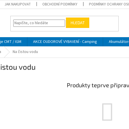
JAK NAKUPOVAT
OBCHODNÍ PODMÍNKY
PODMÍNKY OCHRANY OS
HLEDAT
je CMT / IGM
AKCE OUDOROVÉ VYBAVENÍ - Camping
Akumulátor
a
Na čistou vodu
istou vodu
Produkty teprve připra