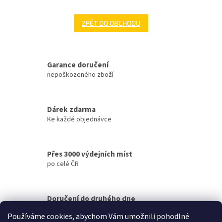
ZPĚT DO OBCHODU
Garance doručení
nepoškozeného zboží
Dárek zdarma
Ke každé objednávce
Přes 3000 výdejních míst
po celé ČR
Doručení do druhého dne
na jakékoliv místo
Používáme cookies, abychom Vám umožnili pohodlné